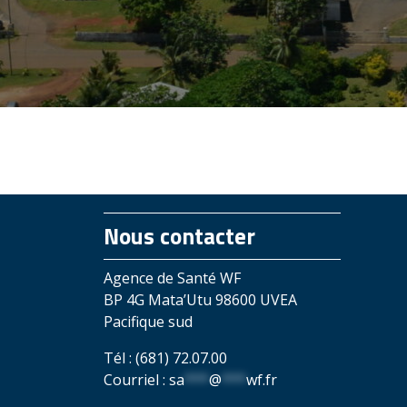
Nous contacter
Agence de Santé WF
BP 4G Mata’Utu 98600 UVEA
Pacifique sud
Tél : (681) 72.07.00
Courriel :
sa
***
@
***
wf.fr