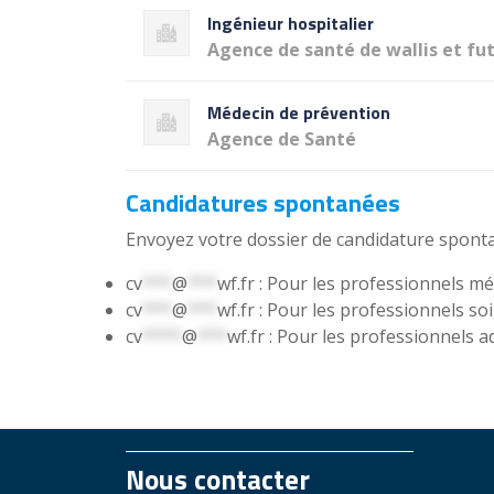
Ingénieur hospitalier
Agence de santé de wallis et fu
Médecin de prévention
Agence de Santé
Candidatures spontanées
Envoyez votre dossier de candidature sponta
cv
***
@
***
wf.fr
: Pour les professionnels m
cv
***
@
***
wf.fr
: Pour les professionnels so
cv
****
@
***
wf.fr
: Pour les professionnels a
Nous contacter