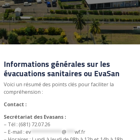
Informations générales sur les
évacuations sanitaires ou EvaSan
Voici un résumé des points clés pour faciliter la
compréhension :
Contact :
Secrétariat des Evasans :
– Tél : (681) 72.07.26
– E-mail :
ev
***********
@
***
wf.fr
– Horaires : Lundi à Jeudi de 08h à 12h et 14h à 18h,