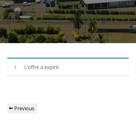
L’offre a expiré.
Navigation
Previous
Previous
de
Post
l’article