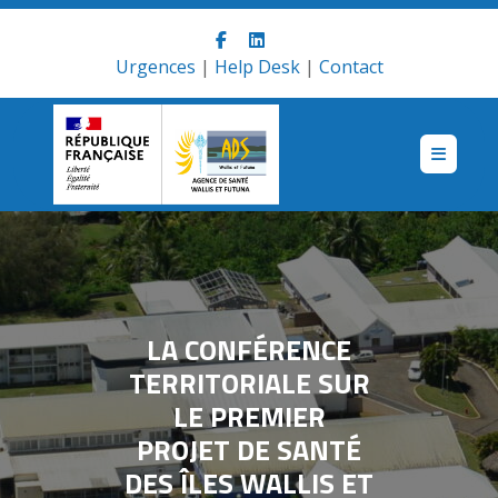
Skip
to
content
Urgences
|
Help Desk
|
Contact
LA CONFÉRENCE
TERRITORIALE SUR
LE PREMIER
PROJET DE SANTÉ
DES ÎLES WALLIS ET